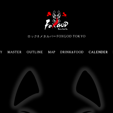
ロック&メタルバーFOXGOD TOKYO
TY
MASTER
OUTLINE
MAP
DRINK&FOOD
CALENDER