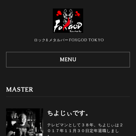
ロック&メタルバーFOXGOD TOKYO
MENU
MASTER
ちよじぃです。
テレビマンとして３８年。ちよじぃは２
０１７年１１月３０日定年退職しまし