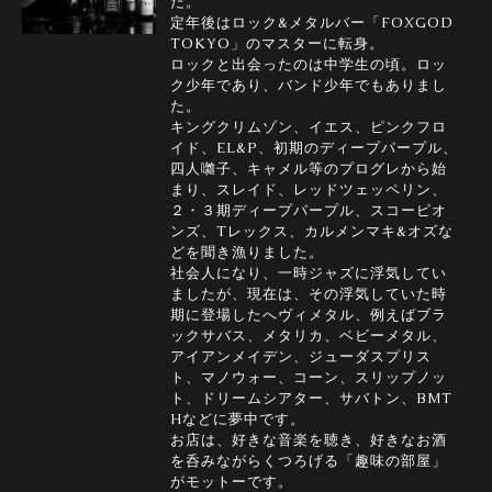
た。
定年後はロック&メタルバー「FOXGOD
TOKYO」のマスターに転身。
ロックと出会ったのは中学生の頃。ロッ
ク少年であり、バンド少年でもありまし
た。
キングクリムゾン、イエス、ピンクフロ
イド、EL&P、初期のディープパープル、
四人囃子、キャメル等のプログレから始
まり、スレイド、レッドツェッペリン、
２・３期ディープパープル、スコーピオ
ンズ、Tレックス、カルメンマキ&オズな
どを聞き漁りました。
社会人になり、一時ジャズに浮気してい
ましたが、現在は、その浮気していた時
期に登場したへヴィメタル、例えばブラ
ックサバス、メタリカ、ベビーメタル、
アイアンメイデン、ジューダスプリス
ト、マノウォー、コーン、スリップノッ
ト、ドリームシアター、サバトン、BMT
Hなどに夢中です。
お店は、好きな音楽を聴き、好きなお酒
を呑みながらくつろげる「趣味の部屋」
がモットーです。