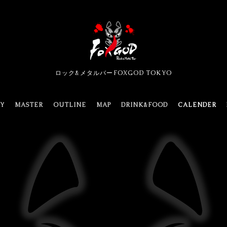
ロック&メタルバーFOXGOD TOKYO
TY
MASTER
OUTLINE
MAP
DRINK&FOOD
CALENDER