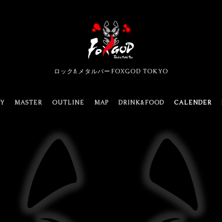
ロック&メタルバーFOXGOD TOKYO
TY
MASTER
OUTLINE
MAP
DRINK&FOOD
CALENDER