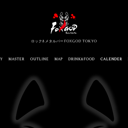
ロック&メタルバーFOXGOD TOKYO
TY
MASTER
OUTLINE
MAP
DRINK&FOOD
CALENDER