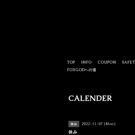
TOP
INFO
COUPON
SAFE
FOXGODへの道
CALENDER
2022-11-07 (Mon)
休み
休み