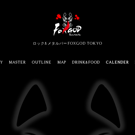
ロック&メタルバーFOXGOD TOKYO
TY
MASTER
OUTLINE
MAP
DRINK&FOOD
CALENDER