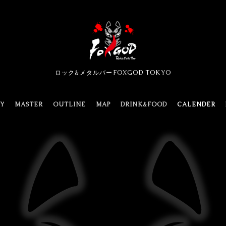
ロック&メタルバーFOXGOD TOKYO
TY
MASTER
OUTLINE
MAP
DRINK&FOOD
CALENDER