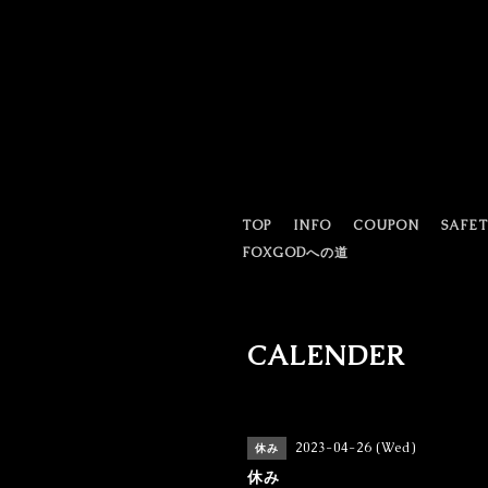
TOP
INFO
COUPON
SAFE
FOXGODへの道
CALENDER
2023-04-26 (Wed)
休み
休み