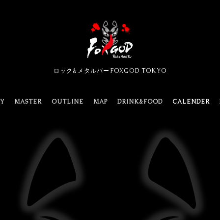
ロック&メタルバーFOXGOD TOKYO
TY
MASTER
OUTLINE
MAP
DRINK&FOOD
CALENDER