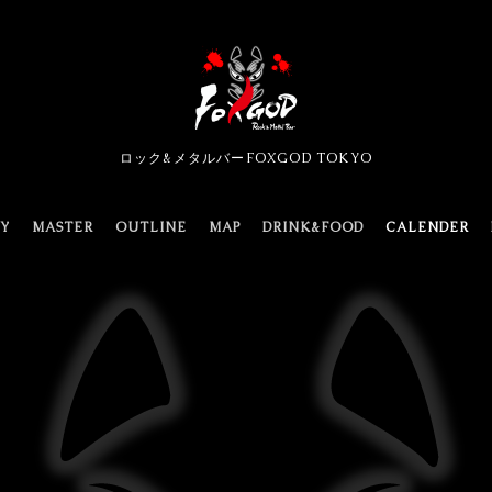
ロック&メタルバーFOXGOD TOKYO
TY
MASTER
OUTLINE
MAP
DRINK&FOOD
CALENDER