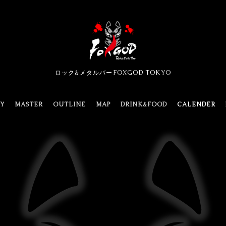
ロック&メタルバーFOXGOD TOKYO
TY
MASTER
OUTLINE
MAP
DRINK&FOOD
CALENDER