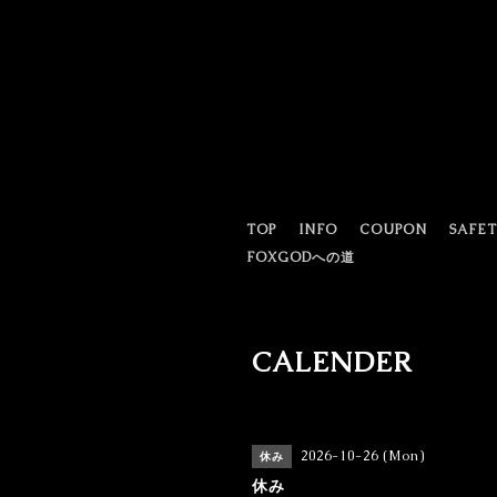
TOP
INFO
COUPON
SAFE
FOXGODへの道
CALENDER
2026-10-26 (Mon)
休み
休み