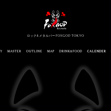
ロック&メタルバーFOXGOD TOKYO
TY
MASTER
OUTLINE
MAP
DRINK&FOOD
CALENDER