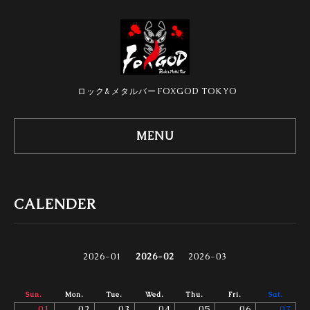
ロック&メタルバーFOXGOD TOKYO
MENU
CALENDER
2026-01
2026-02
2026-03
Sun.
Mon.
Tue.
Wed.
Thu.
Fri.
Sat.
01
02
03
04
05
06
07