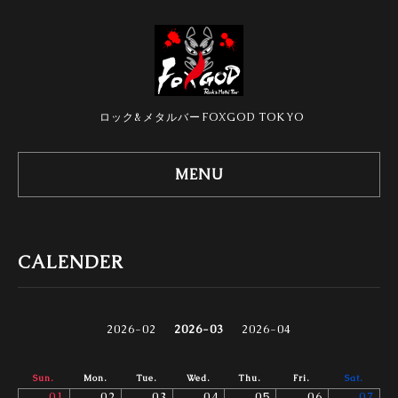
ロック&メタルバーFOXGOD TOKYO
MENU
CALENDER
2026-02
2026-03
2026-04
Sun.
Mon.
Tue.
Wed.
Thu.
Fri.
Sat.
01
02
03
04
05
06
07