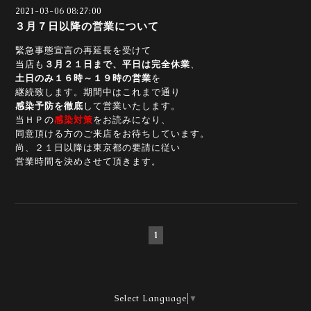
2021-03-06 08:27:00
３月７日以降の営業について
緊急事態宣言の再延長を受けて
当店も
３月２１日まで、平日は完全休業
、
土日のみ１６時～１９時の営業
を
継続致します。期間中はこれまで通り
感染予防を徹底
して営業いたします。
当ＨＰの
感染対策
をお読みになり、
同意頂ける方のご来店をお待ちしています。
尚、２１日以降は東京都の要請に従い
営業時間を決めさせて頂きます。
1
Select Language
▼