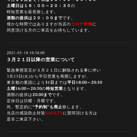
土曜日は１６：００～２０：３０
の
時短営業を延長致します。
酒類の提供は２０：００まで
です。
僅かな時間ではありますが当店の
コロナ対策
に
同意頂ける方のご来店をお待ちしています。
2021-03-18 18:34:00
３月２１日以降の営業について
緊急事態宣言が３月２１日に解除される事に伴い
3月23日(火)から平日営業を再開しますが、
東京都の要請により
31日
までは
平日18:00～20:30
土曜16:00～20:30
の
時短営業
となります。
酒類の提供は
20:00まで
です。
定休日は日曜・月曜です。
尚、暫定的に
“予約制”も廃止
致します。
当店の感染防止対策
SAFETY
に賛同頂ける方は
是非ご来店下さい。