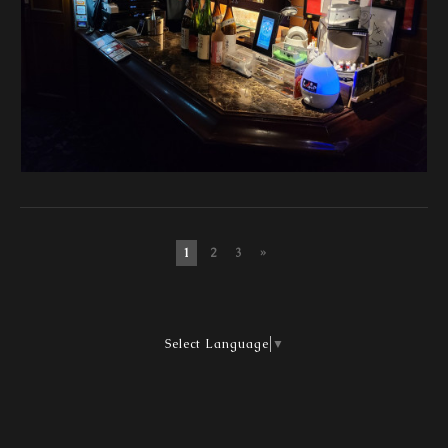
1
2
3
»
Select Language
▼