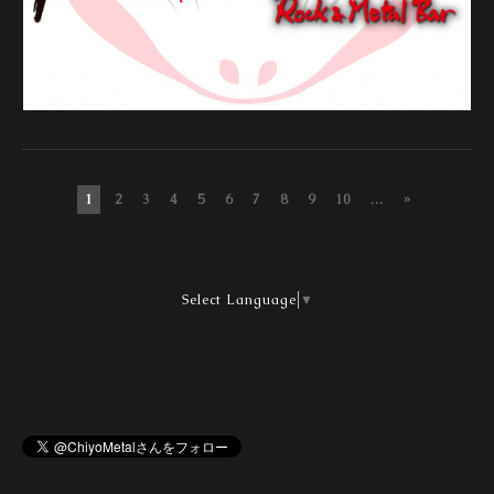
1
2
3
4
5
6
7
8
9
10
...
»
Select Language
▼