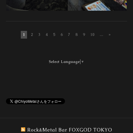
1
2
3
4
5
6
7
8
9
10
...
»
Select Language
▼
Rock&Metal Bar FOXGOD TOKYO