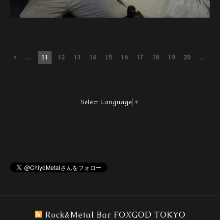
«
...
11
12
13
14
15
16
17
18
19
20
...
»
Select Language
▼
Rock&Metal Bar FOXGOD TOKYO